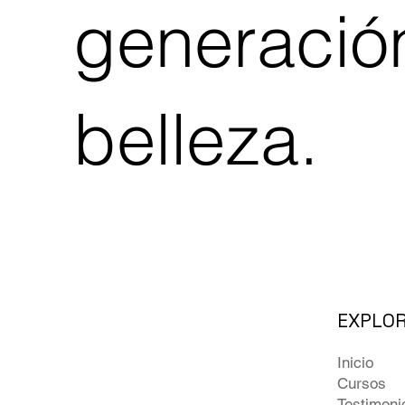
generació
belleza.
EXPLO
Inicio
Cursos
Testimoni