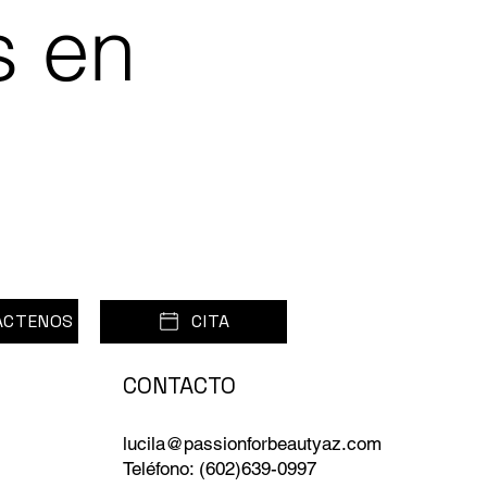
s en
ÁCTENOS
CITA
CONTACTO
lucila@passionforbeautyaz.com
Teléfono: (602)639-0997