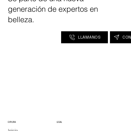
generación de expertos en
belleza.
LLAMANOS
CO
EXPLORA
LEGAL
Inicio